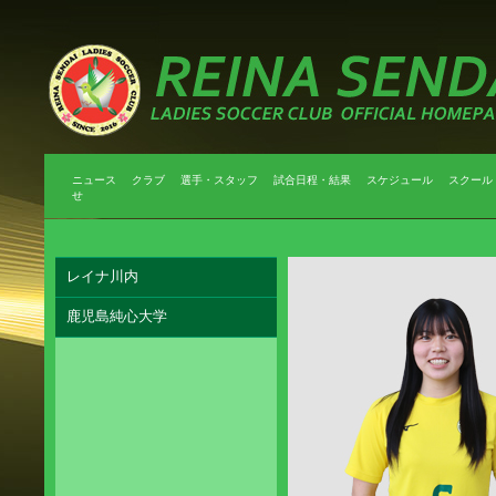
ニュース
クラブ
選手・スタッフ
試合日程・結果
スケジュール
スクール
せ
レイナ川内
鹿児島純心大学